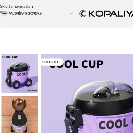
Skip to navigation
Skip to main content
ALL CATEGORIES
Backpack
Party bag
Cosmetic bag
SOLD OUT
Tote Bag
Canvas bag
Wallet
Travel Bag
Hand bag