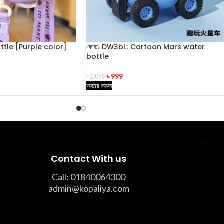
tle [Purple color]
কোডঃ DW3bL; Cartoon Mars water
bottle
৳
999
৳
1,049
অর্ডার করুন
Contact With us
Call: 01840064300
admin@kopaliya.com