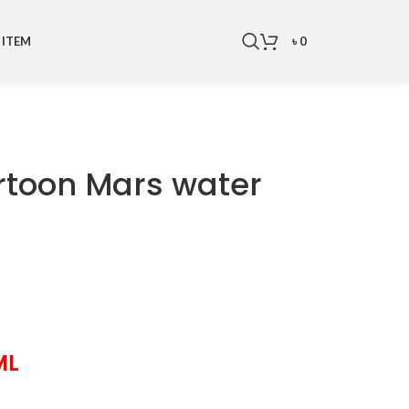
৳
0
 ITEM
rtoon Mars water
ML