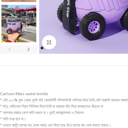
Click to enlarge
Cartoon Mars water bottle
* এটা ১০০% ফুড গ্রেড খুবই হাই কোয়ালিটি পলিকার্বনেট ফাইবার দিয়ে তৈরি যেটা বাচ্চাটা বারবার আছাড
* স্ট্র, মেডিকেল গ্রিপ সিলিকন দিয়ে তৈরি যা বাচ্চারা দাঁত দিয়ে কামড়ালেও ছিড়বে না
* আপনার বাচ্চার কোন ক্ষতি করবে না। খুবই স্বাস্থ্যসম্মত ও নিরাপদ
* পানি গন্ধ হবে না।
* দেখতে কার্টুন বাসের মত, চাকা আছে এবং ফিতা দরে টেনে বাসের মত খেলা করতে পারবে।