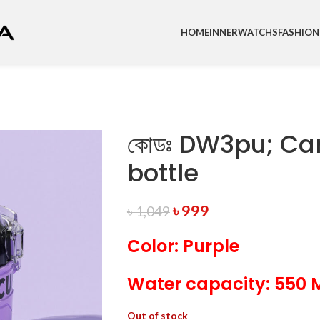
HOME
INNER
WATCHS
FASHION
কোডঃ DW3pu; Ca
bottle
৳
999
৳
1,049
Color: Purple
Water capacity: 550 
Out of stock