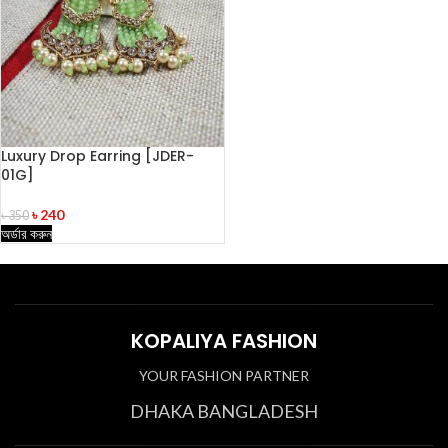
Luxury Drop Earring [JDER-
01G]
৳
240
৳
350
অর্ডার করুন
KOPALIYA FASHION
YOUR FASHION PARTNER
DHAKA BANGLADESH