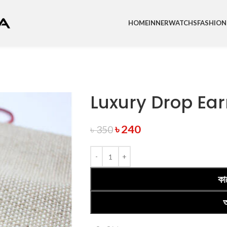
HOME
INNER
WATCHS
FASHION
Luxury Drop Ear
৳
240
৳
350
কা
অ