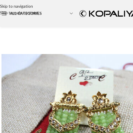
Skip to navigation
Skip to main content
ALL CATEGORIES
Backpack
Party bag
Cosmetic bag
Tote Bag
Canvas bag
Wallet
Travel Bag
Hand bag