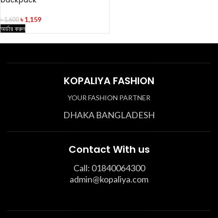
backpack
৳
1,159
৳
1,600
অর্ডার করুন
KOPALIYA FASHION
YOUR FASHION PARTNER
DHAKA BANGLADESH
Contact With us
Call: 01840064300
admin@kopaliya.com