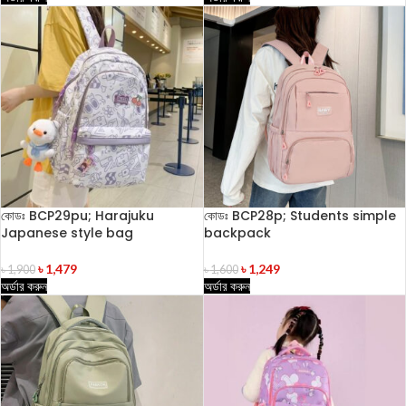
কোডঃ BCP29pu; Harajuku
কোডঃ BCP28p; Students simple
Japanese style bag
backpack
৳
1,479
৳
1,249
৳
1,900
৳
1,600
অর্ডার করুন
অর্ডার করুন