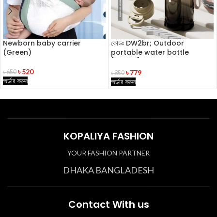
Newborn baby carrier
কোডঃ DW2br; Outdoor
(Green)
portable water bottle
[Brown]
৳
520
৳
779
৳
650
৳
850
অর্ডার করুন
অর্ডার করুন
KOPALIYA FASHION
YOUR FASHION PARTNER
DHAKA BANGLADESH
Contact With us