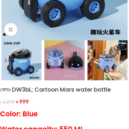
Click to enlarge
কোডঃ DW3bL; Cartoon Mars water bottle
৳
999
৳
1,049
Color: Blue