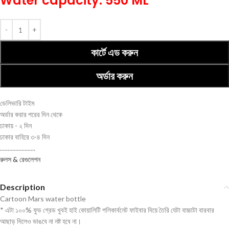
Water capacity: 550 ML
কার্টে এড করুন
অর্ডার করুন
ডেলিভারি টাইম
অর্ডার করার পরের দিন থেকে
ঢাকায় - ২ দিন
ঢাকার বাহিরে ৩-৪ দিন
.......................
রুলস & রেগুলেশন
Description
Cartoon Mars water bottle
* এটা ১০০% ফুড গ্রেড খুবই হাই কোয়ালিটি পলিকার্বনেট ফাইবার দিয়ে তৈরি যেটা বাচ্চাটা বারবার
আছাড় দিলেও ভাঙবে না নষ্ট হবে না।