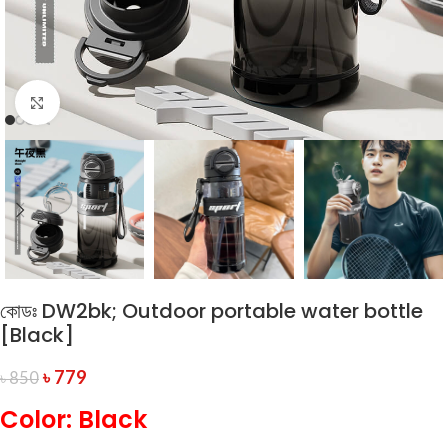
Click to enlarge
কোডঃ DW2bk; Outdoor portable water bottle
[Black]
৳
779
৳
850
Color: Black