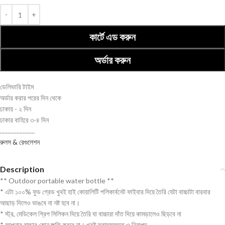
কার্টে এড করুন
অর্ডার করুন
ডেলিভারি টাইম
অর্ডার করার পরের দিন থেকে
ঢাকায় - ২ দিন
ঢাকার বাহিরে ৩-৪ দিন
.......................
রুলস & রেগুলেশন
Description
** Outdoor portable water bottle **
* এটা ১০০% ফুড গ্রেড খুবই হাই কোয়ালিটি পলিকার্বনেট ফাইবার দিয়ে তৈরি যেটা বাচ্চাটা বারবার
আছাড় দিলেও ভাঙবে না নষ্ট হবে না।
* স্ট্র, মেডিকেল গ্রিপ সিলিকন দিয়ে তৈরি যা বাচ্চারা দাঁত দিয়ে কামড়ালেও ছিড়বে না
* আপনার বাচ্চার কোন ক্ষতি করবে না। খুবই স্বাস্থ্যসম্মত ও নিরাপদ