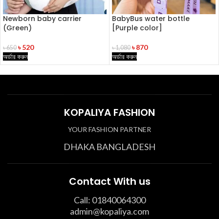
Newborn baby carrier
BabyBus water bottle
(Green)
[Purple color]
৳
520
৳
870
৳
650
৳
1,080
অর্ডার করুন
অর্ডার করুন
KOPALIYA FASHION
YOUR FASHION PARTNER
DHAKA BANGLADESH
Contact With us
Call: 01840064300
admin@kopaliya.com