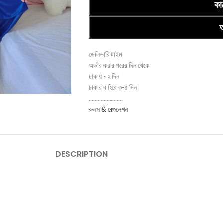
কা
অ
ডেলিভারি টাইম
অর্ডার করার পরের দিন থেকে
ঢাকায় - ২ দিন
ঢাকার বাহিরে ৩-৪ দিন
.......................
রুলস & রেগুলেশন
DESCRIPTION