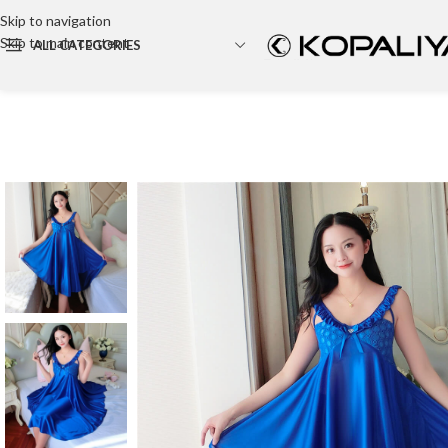
Skip to navigation
Skip to main content
ALL CATEGORIES
Backpack
Party bag
Cosmetic bag
Tote Bag
Canvas bag
Wallet
Travel Bag
Hand bag