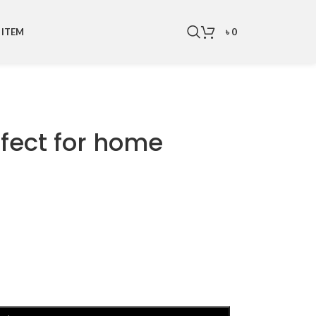
৳
0
 ITEM
rfect for home