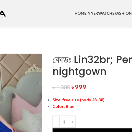
HOME
INNER
WATCHS
FASHION
কোডঃ Lin32br; Pe
nightgown
৳
999
৳
1,300
Size: free size (body 28-38)
Color: Blue