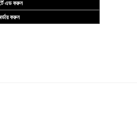
র্টে এড করুন
র্ডার করুন