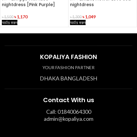
nightdress [Pink Purple]
nightdress
৳
1,170
৳
1,049
৳
1,500
৳
1,300
অর্ডার করুন
অর্ডার করুন
KOPALIYA FASHION
YOUR FASHION PARTNER
DHAKA BANGLADESH
Contact With us
Call: 01840064300
admin@kopaliya.com