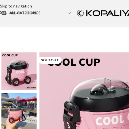
Skip to navigation
Skip to main content
ALL CATEGORIES
Backpack
Party bag
Cosmetic bag
SOLD OUT
Tote Bag
Canvas bag
Wallet
Travel Bag
Hand bag