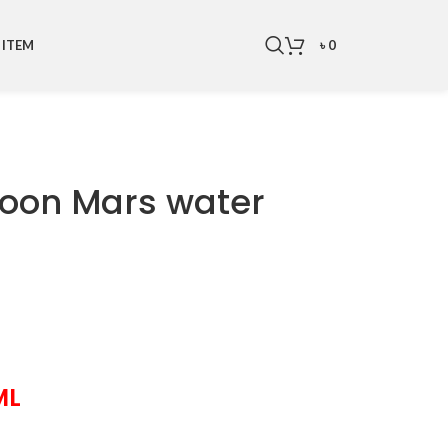
৳
0
 ITEM
toon Mars water
ML