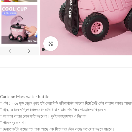
Click to enlarge
Cartoon Mars water bottle
* এটা ১০০% ফুড গ্রেড খুবই হাই কোয়ালিটি পলিকার্বনেট ফাইবার দিয়ে তৈরি যেটা বাচ্চাটা বারবার আছাড
* স্ট্র, মেডিকেল গ্রিপ সিলিকন দিয়ে তৈরি যা বাচ্চারা দাঁত দিয়ে কামড়ালেও ছিড়বে না
* আপনার বাচ্চার কোন ক্ষতি করবে না। খুবই স্বাস্থ্যসম্মত ও নিরাপদ
* পানি গন্ধ হবে না।
* দেখতে কার্টুন বাসের মত, চাকা আছে এবং ফিতা দরে টেনে বাসের মত খেলা করতে পারবে।