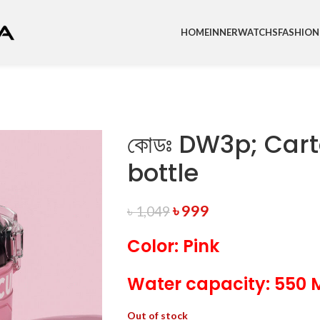
HOME
INNER
WATCHS
FASHION
কোডঃ DW3p; Car
bottle
৳
999
৳
1,049
Color: Pink
Water capacity: 550 
Out of stock