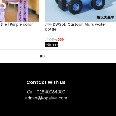
tle [Purple color]
কোডঃ DW3bL; Cartoon Mars water
bottle
৳
999
৳
1,049
অর্ডার করুন
Contact With us
Call: 01840064300
admin@kopaliya.com