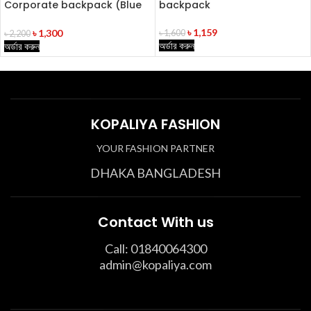
Corporate backpack (Blue
backpack
Color)
৳
1,159
৳
1,300
৳
1,600
৳
2,200
অর্ডার করুন
অর্ডার করুন
KOPALIYA FASHION
YOUR FASHION PARTNER
DHAKA BANGLADESH
Contact With us
Call: 01840064300
admin@kopaliya.com