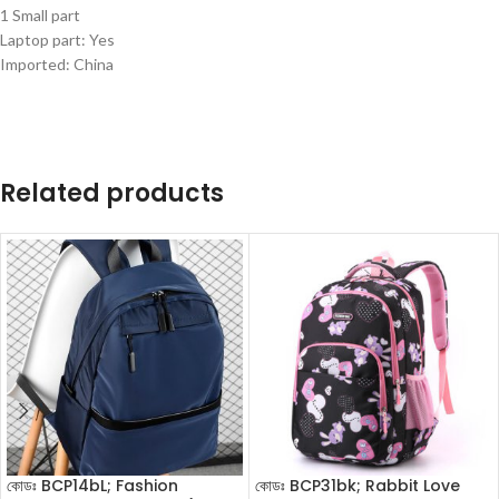
1 Small part
Laptop part: Yes
Imported: China
Related products
কোডঃ BCP14bL; Fashion
কোডঃ BCP31bk; Rabbit Love