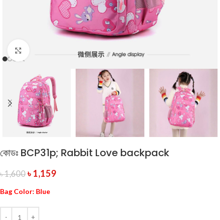
Click to enlarge
কোডঃ BCP31p; Rabbit Love backpack
৳
1,159
৳
1,600
Bag Color: Blue