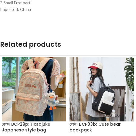
2 Small Frot part
Imported: China
Related products
কোডঃ BCP29p; Harajuku
কোডঃ BCP33b; Cute bear
Japanese style bag
backpack