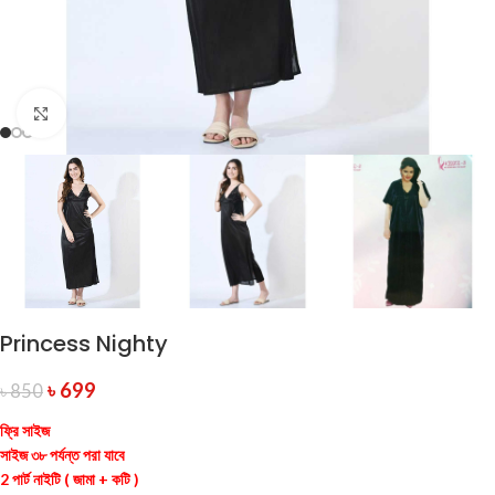
Click to enlarge
Princess Nighty
৳
699
৳
850
ফ্রি সাইজ
সাইজ ৩৮ পর্যন্ত পরা যাবে
2 পার্ট নাইটি ( জামা + কটি )