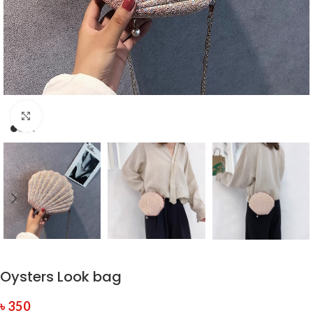
Click to enlarge
Oysters Look bag
৳
350