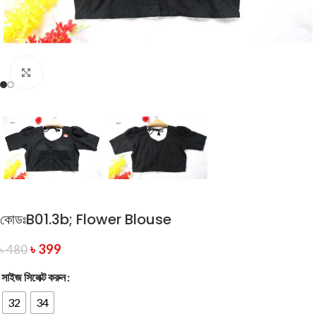
Click to enlarge
কোডঃB01.3b; Flower Blouse
৳
399
৳
480
সাইজ সিলেক্ট করুন
32
34