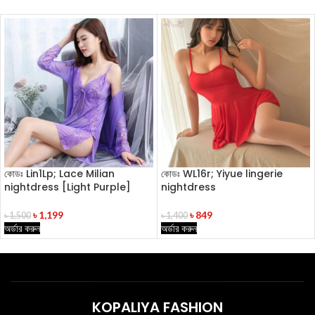
কোডঃ Lin1Lp; Lace Milian
কোডঃ WL16r; Yiyue lingerie
nightdress [Light Purple]
nightdress
৳
1,199
৳
849
৳
1,500
৳
1,400
অর্ডার করুন
অর্ডার করুন
KOPALIYA FASHION