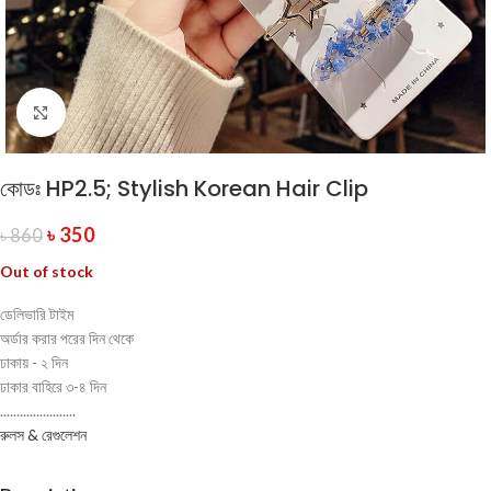
Click to enlarge
কোডঃ HP2.5; Stylish Korean Hair Clip
৳
350
৳
860
Out of stock
ডেলিভারি টাইম
অর্ডার করার পরের দিন থেকে
ঢাকায় - ২ দিন
ঢাকার বাহিরে ৩-৪ দিন
.......................
রুলস & রেগুলেশন