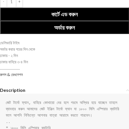
কার্টে এড করুন
অর্ডার করুন
ডেলিভারি টাইম
অর্ডার করার পরের দিন থেকে
ঢাকায় - ২ দিন
ঢাকার বাহিরে ৩-৪ দিন
.......................
রুলস & রেগুলেশন
Description
জেট টার্বো ফ্যান, বাহিরে কোথায়ো বের হলে গরমে অস্থির হয়ে যাচ্ছেন তাহলে 
ব্যাবহার করুন আমাদের জেট ইঞ্জিন টার্বো ফ্যান যা ১৮০০ মিলি এম্পিয়ার ব্যাটারি 
ফলে আপনি নিশ্চিন্তে আপনার যাত্রা আরামে করতে পারবেন।

..

* ১৮০০ মিলি এম্পিয়ার ব্যাটারি
