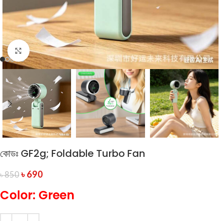
Click to enlarge
কোডঃ GF2g; Foldable Turbo Fan
৳
690
৳
850
Color: Green