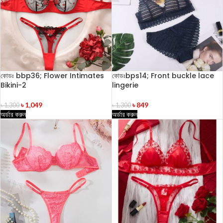
কোডঃ bbp36; Flower Intimates
কোডঃbps14; Front buckle lace
Bikini-2
lingerie
৳
1,049
৳
849
৳
1,300
৳
1,300
অর্ডার করুন
অর্ডার করুন