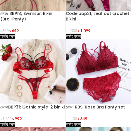
কোডঃ BBP13; Swimsuit Bikini
Code:bbp21; Leaf out crochet
(Bra+Penty)
Bikini
৳
649
৳
1,099
৳
800
৳
1,300
অর্ডার করুন
অর্ডার করুন
কোডঃBBP31; Gothic style-2 biniki
কোডঃ RBS; Rose Bra Panty set
৳
999
৳
849
৳
1,400
৳
1,100
অর্ডার করুন
অর্ডার করুন