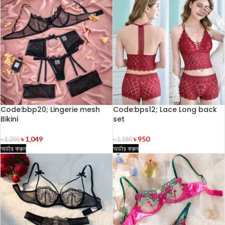
Code:bbp20; Lingerie mesh
Code:bps12; Lace Long back
Bikini
set
৳
1,049
৳
950
৳
1,200
৳
1,180
অর্ডার করুন
অর্ডার করুন