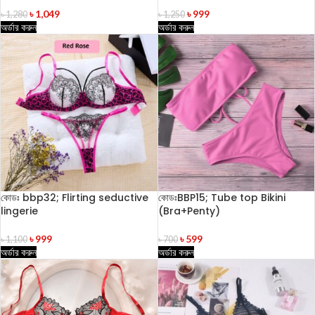
৳
1,049
৳
999
৳
1,280
৳
1,250
অর্ডার করুন
অর্ডার করুন
কোডঃ bbp32; Flirting seductive
কোডঃBBP15; Tube top Bikini
lingerie
(Bra+Penty)
৳
999
৳
599
৳
1,100
৳
700
অর্ডার করুন
অর্ডার করুন