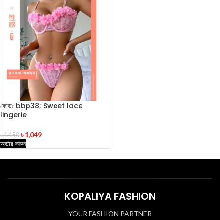
কোডঃ bbp38; Sweet lace
lingerie
৳
1,049
৳
1,150
অর্ডার করুন
KOPALIYA FASHION
YOUR FASHION PARTNER