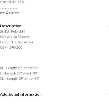
ঢাকার বাহিরে ৩-৪ দিন
.......................
রুলস & রেগুলেশন
Description
Stylish Polo shirt
Sleeve : Half Sleeve
Fabric : 100 % Cotton
GSM: 190-200
M – Length 27″ chest 37″
L – Length 28″ chest: 39″
XL – Length 29″ chest 41″
Additional information