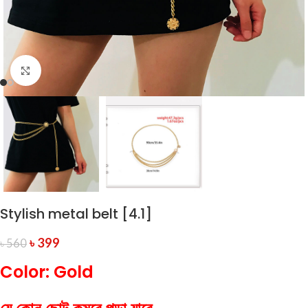
Click to enlarge
Stylish metal belt [4.1]
৳
399
৳
560
Color: Gold