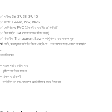
✅ সাইজ: 36, 37, 38, 39, 40
✅ কালার: Green, Pink, Black
✅ মেটেরিয়াল: PVC (টেকসই ও ওয়াটার রেসিস্ট্যান্ট)
✅ হিল হাইট: Flat (আরামদায়ক হাঁটার জন্য)
✅ ডিজাইন: Transparent Bow – আধুনিক ও ফ্যাশনেবল লুক
💖 পার্টি, ক্যাজুয়াল আউটিং কিংবা রেইনি ডে—সব সময়ের জন্য একদম পারফেক্ট!
..
কেন কিনবেন:
– সহজে পরা ও খোলা যায়
– বৃষ্টিতে পা ভিজে যায় না
– হালকা ও টেকসই
– স্টাইলিশ বো টাচ যেকোনো আউটফিটের সাথে মিলে যায়