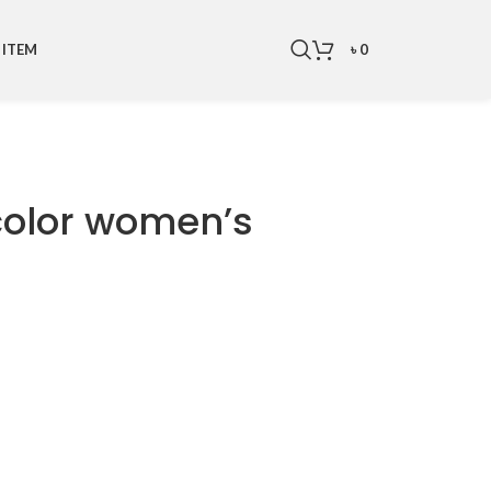
৳
0
 ITEM
 color women’s