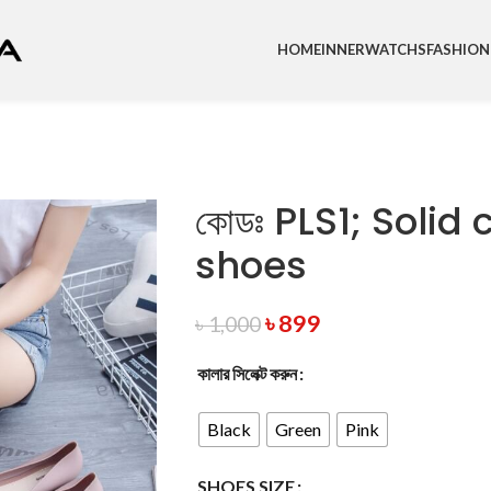
HOME
INNER
WATCHS
FASHION
কোডঃ PLS1; Solid
shoes
৳
899
৳
1,000
কালার সিলেক্ট করুন
Black
Green
Pink
SHOES SIZE