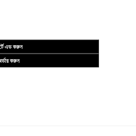
র্টে এড করুন
র্ডার করুন