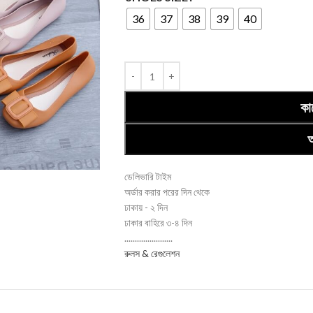
36
37
38
39
40
কা
অ
ডেলিভারি টাইম
অর্ডার করার পরের দিন থেকে
ঢাকায় - ২ দিন
ঢাকার বাহিরে ৩-৪ দিন
.......................
রুলস & রেগুলেশন