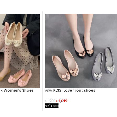
hark Women’s Shoes
কোডঃ PLS3; Love front shoes
৳
1,049
৳
1,200
অর্ডার করুন