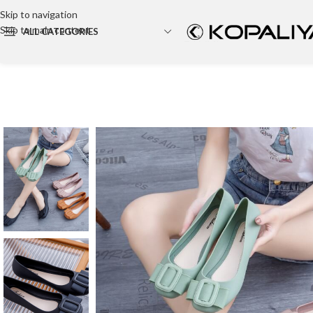
Skip to navigation
Skip to main content
ALL CATEGORIES
Backpack
Party bag
Cosmetic bag
Tote Bag
Canvas bag
Wallet
Travel Bag
Hand bag