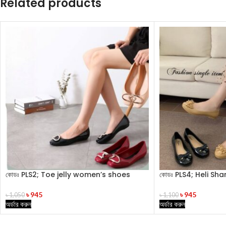
Related products
কোডঃ PLS2; Toe jelly women’s shoes
কোডঃ PLS4; Heli S
৳
945
৳
945
৳
1,050
৳
1,100
অর্ডার করুন
অর্ডার করুন