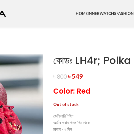
HOME
INNER
WATCHS
FASHION
কোডঃ LH4r; Polka
৳
549
৳
800
Color: Red
Out of stock
ডেলিভারি টাইম
অর্ডার করার পরের দিন থেকে
ঢাকায় - ২ দিন