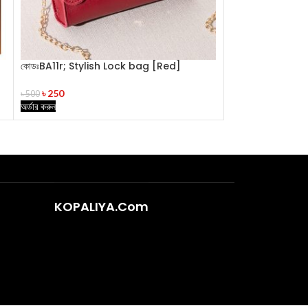
কোডঃBA11r; Stylish Lock bag [Red]
Menz Wallet [
৳
250
৳
420
৳
500
৳
700
অর্ডার করুন
অর্ডার করুন
KOPALIYA.Com