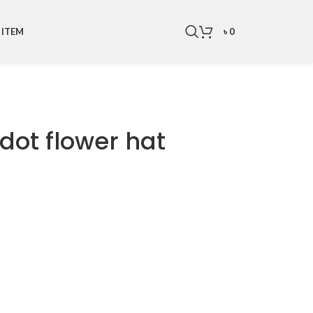
৳
0
 ITEM
 dot flower hat