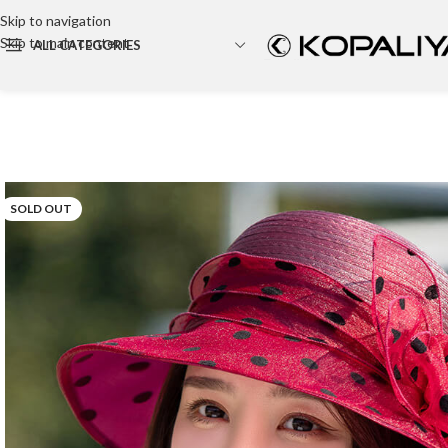
Skip to navigation
Skip to main content
ALL CATEGORIES
Backpack
Party bag
Cosmetic bag
SOLD OUT
Tote Bag
Canvas bag
Wallet
Travel Bag
Hand bag