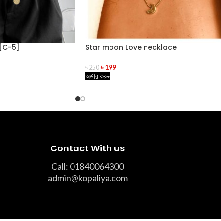
 [C-5]
Star moon Love necklace
৳
199
৳
250
অর্ডার করুন
Contact With us
Call: 01840064300
admin@kopaliya.com