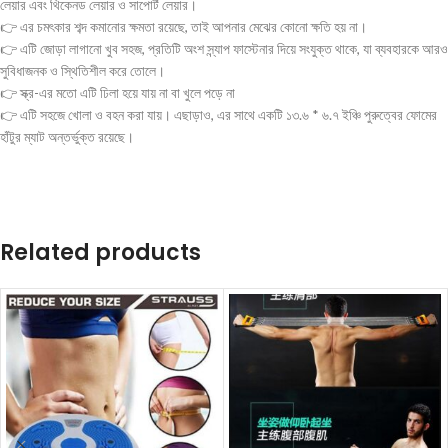
লেয়ার এবং থিকেনড লেয়ার ও সাপোর্ট লেয়ার।
👉 এর চমৎকার শব্দ কমানোর ক্ষমতা রয়েছে, তাই আপনার মেঝের কোনো ক্ষতি হয় না।
👉 এটি জোড়া লাগানো খুব সহজ, প্রতিটি অংশ স্ন্যাপ ফাস্টেনার দিয়ে সংযুক্ত থাকে, যা ব্যবহারকে আরও
সুবিধাজনক ও স্থিতিশীল করে তোলে।
👉 স্ক্র-এর মতো এটি ঢিলা হয়ে যায় না বা খুলে পড়ে না
👉 এটি সহজে খোলা ও বহন করা যায়। এছাড়াও, এর সাথে একটি ১৩.৬ * ৬.৭ ইঞ্চি পুরুত্বের ফোমের
হাঁটুর ম্যাট অন্তর্ভুক্ত রয়েছে।
Related products