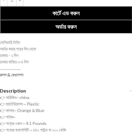
কার্টে এড করুন
অর্ডার করুন
ডেলিভারি টাইম
অর্ডার করার পরের দিন থেকে
ঢাকায় - ২ দিন
ঢাকার বাহিরে ৩-৪ দিন
.......................
রুলস & রেগুলেশন
Description
👉 অরিজিন~ china
👉 ম্যাটেরিয়ালস ~ Plastic
👉 কালার~ Orange & Blue
👉 সাইজ~
👉 পন্যের ওজন ~ 4.1 Pounds
👉 পন্যের ক্যাপাসিটি ~ ৪৪০ পাউন্ড বা ২০০ কেজি