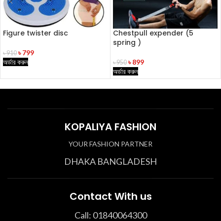
Figure twister disc
Chestpull expender (5
spring )
৳
799
৳
910
অর্ডার করুন
৳
899
৳
950
অর্ডার করুন
KOPALIYA FASHION
YOUR FASHION PARTNER
DHAKA BANGLADESH
Contact With us
Call: 01840064300