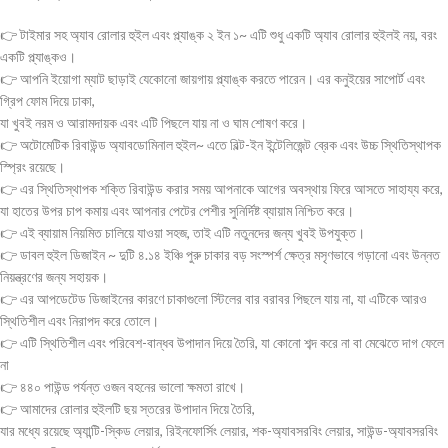
👉 টাইমার সহ অ্যাব রোলার হুইল এবং প্ল্যাঙ্ক ২ ইন ১~ এটি শুধু একটি অ্যাব রোলার হুইলই নয়, বরং
একটি প্ল্যাঙ্কও।
👉 আপনি ইয়োগা ম্যাট ছাড়াই যেকোনো জায়গায় প্ল্যাঙ্ক করতে পারেন। এর কনুইয়ের সাপোর্ট এবং
গ্রিপ ফোম দিয়ে ঢাকা,
যা খুবই নরম ও আরামদায়ক এবং এটি পিছলে যায় না ও ঘাম শোষণ করে।
👉 অটোমেটিক রিবাউন্ড অ্যাবডোমিনাল হুইল~ এতে বিল্ট-ইন ইন্টেলিজেন্ট ব্রেক এবং উচ্চ স্থিতিস্থাপক
স্প্রিং রয়েছে।
👉 এর স্থিতিস্থাপক শক্তি রিবাউন্ড করার সময় আপনাকে আগের অবস্থায় ফিরে আসতে সাহায্য করে,
যা হাতের উপর চাপ কমায় এবং আপনার পেটের পেশীর সুনির্দিষ্ট ব্যায়াম নিশ্চিত করে।
👉 এই ব্যায়াম নিয়মিত চালিয়ে যাওয়া সহজ, তাই এটি নতুনদের জন্য খুবই উপযুক্ত।
👉 ডাবল হুইল ডিজাইন ~ দুটি ৪.১৪ ইঞ্চি পুরু চাকার বড় সংস্পর্শ ক্ষেত্র মসৃণভাবে গড়ানো এবং উন্নত
নিয়ন্ত্রণের জন্য সহায়ক।
👉 এর আপডেটেড ডিজাইনের কারণে চাকাগুলো স্টিলের বার বরাবর পিছলে যায় না, যা এটিকে আরও
স্থিতিশীল এবং নিরাপদ করে তোলে।
👉 এটি স্থিতিশীল এবং পরিবেশ-বান্ধব উপাদান দিয়ে তৈরি, যা কোনো শব্দ করে না বা মেঝেতে দাগ ফেলে
না
👉 ৪৪০ পাউন্ড পর্যন্ত ওজন বহনের ভালো ক্ষমতা রাখে।
👉 আমাদের রোলার হুইলটি ছয় স্তরের উপাদান দিয়ে তৈরি,
যার মধ্যে রয়েছে অ্যান্টি-স্কিড লেয়ার, রিইনফোর্সিং লেয়ার, শক-অ্যাবসরবিং লেয়ার, সাউন্ড-অ্যাবসরবিং