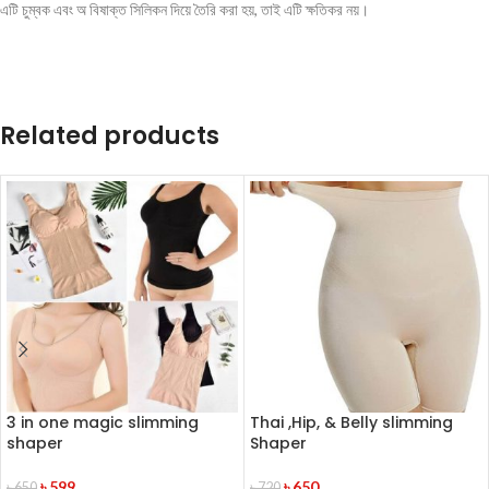
এটি চুম্বক এবং অ বিষাক্ত সিলিকন দিয়ে তৈরি করা হয়, তাই এটি ক্ষতিকর নয়।
Related products
3 in one magic slimming
Thai ,Hip, & Belly slimming
shaper
Shaper
৳
599
৳
650
৳
650
৳
720