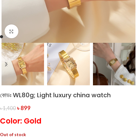
Click to enlarge
কোডঃ WL80g; Light luxury china watch
৳
899
৳
1,400
Color: Gold
Out of stock