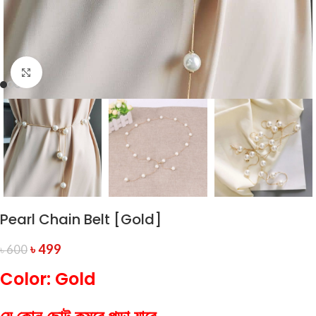
Click to enlarge
Pearl Chain Belt [Gold]
৳
499
৳
600
Color: Gold