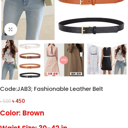
Click to enlarge
Code:JAB3; Fashionable Leather Belt
৳
450
৳
500
Color: Brown