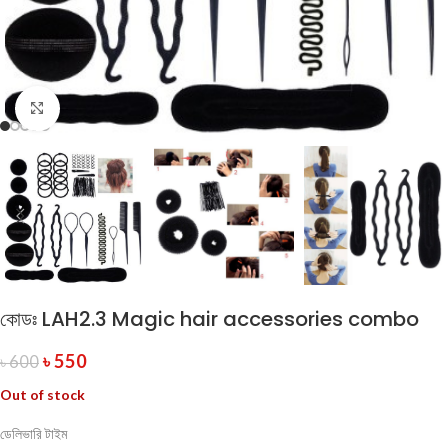
Click to enlarge
কোডঃ LAH2.3 Magic hair accessories combo
৳
550
৳
600
Out of stock
ডেলিভারি টাইম